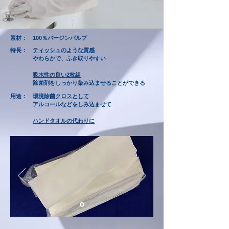
素材： 100％バージンパルプ
​特長：
ティッシュのような質感
やわらかで、ふき取りやすい
吸水性の良い2枚組
除菌剤をしっかり染み込ませることができる
用途：
環境除菌クロスとして
アルコールなどをしみ込ませて
​
ハンドタオルの代わりに