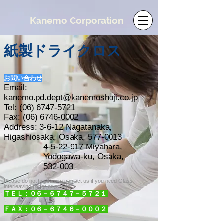
​Kanemo Corporation
​紙製ドライクロス
​お問い合わせ
Email:
kanemo.pd.dept@kanemoshoji.co.jp
Tel:
(06) 6747-5721
Fax:
(06) 6746-0002
Address: 3-6-12 Nagatanaka,
Higashiosaka, Osaka,
577-0013
​4-5-22-917 Miyahara,
Yodogawa-ku, Osaka,
532-003
Please do not hesitate to contact us if you need Glass
interleaving paper or powder
ＴＥＬ：０６－６７４７－５７２１
ＦＡＸ：０６－６７４６－０００２