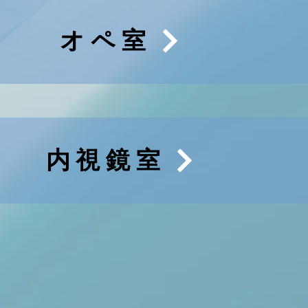
オペ室
内視鏡室